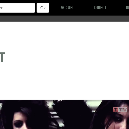
ACCUEIL
DIRECT
R
Ok
T