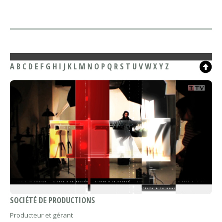
A
B
C
D
E
F
G
H
I
J
K
L
M
N
O
P
Q
R
S
T
U
V
W
X
Y
Z
SOCIÉTÉ DE PRODUCTIONS
Producteur et gérant