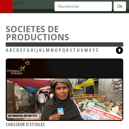
TEMATIK TV
Ok
SOCIETES DE
PRODUCTIONS
A
B
C
D
E
F
G
H
I
J
K
L
M
N
O
P
Q
R
S
T
U
V
W
X
Y
Z
CHASSEUR D'ETOILES