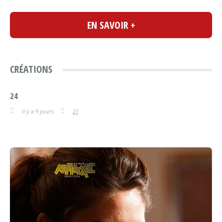
EN SAVOIR +
CRÉATIONS
24
il y a 9 jours
27