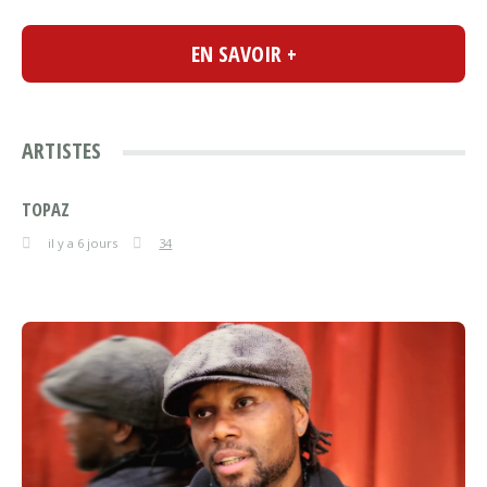
EN SAVOIR +
ARTISTES
TOPAZ
il y a 6 jours
34