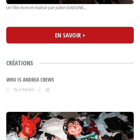
Un film écrit et réalisé par Julien DADONE...
EN SAVOIR +
CRÉATIONS
WHO IS ANDREA CREWS
il y a 9 jours
27