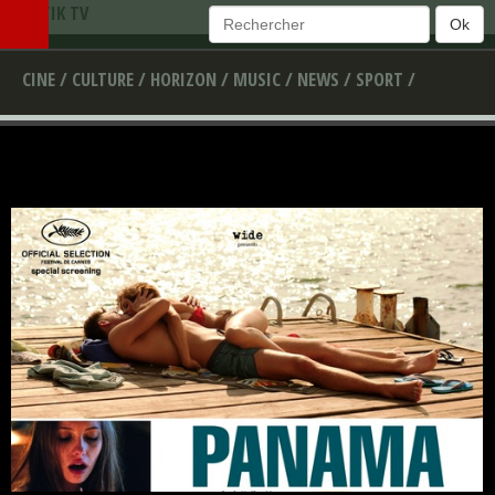
TEMATIK TV
Ok
CINE /
CULTURE /
HORIZON /
MUSIC /
NEWS /
SPORT /