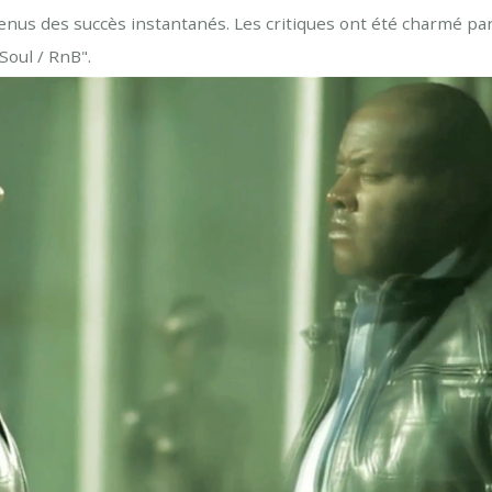
venus des succès instantanés. Les critiques ont été charmé pa
Soul / RnB".